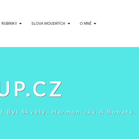
RUBRIKY
SLOVA MOUDRÝCH
O MNĚ
UP.CZ
t Byl Skvělý, Harmonický A Bohatý.