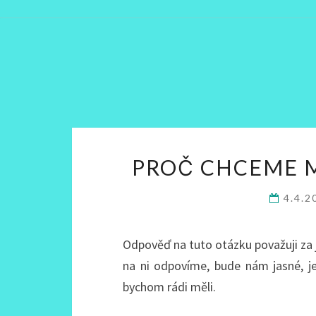
PROČ CHCEME M
4.4.
Odpověď na tuto otázku považuji za j
na ni odpovíme, bude nám jasné, jes
bychom rádi měli.