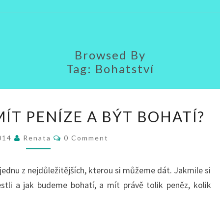
Browsed By
Tag:
Bohatství
PROČ
ÍT PENÍZE A BÝT BOHATÍ?
CHCEME
MÍT
Comments
2014
Renata
0 Comment
PENÍZE
A
ednu z nejdůležitějších, kterou si můžeme dát. Jakmile si
BÝT
tli a jak budeme bohatí, a mít právě tolik peněz, kolik
BOHATÍ?