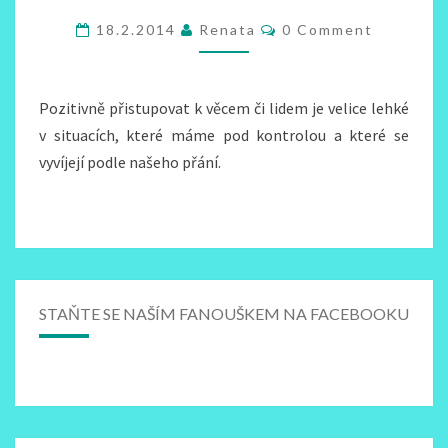
PŘÍSTUP
Comments
18.2.2014
Renata
0 Comment
V
NEPŘÍZNIVÉ
SITUACI
Pozitivně přistupovat k věcem či lidem je velice lehké
v situacích, které máme pod kontrolou a které se
vyvíjejí podle našeho přání.
STAŇTE SE NAŠÍM FANOUŠKEM NA FACEBOOKU