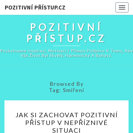
POZITIVNÍ PŘÍSTUP.CZ
Togg
navig
POZITIVNÍ
PŘÍSTUP.CZ
Poskytneme Inspiraci, Motivaci I Přímou Podporu K Tomu, Aby
Váš Život Byl Skvělý, Harmonický A Bohatý.
Browsed By
Tag:
Smíření
JAK
JAK SI ZACHOVAT POZITIVNÍ
SI
PŘÍSTUP V NEPŘÍZNIVÉ
ZACHOVAT
SITUACI
POZITIVNÍ